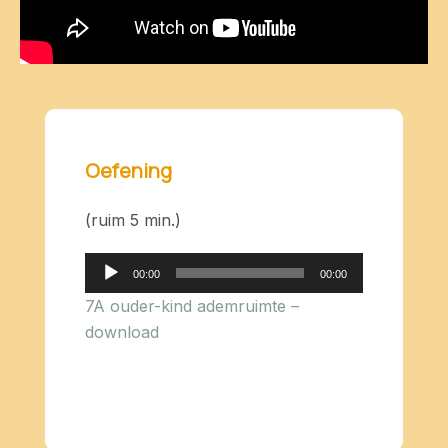
Oefening
(ruim 5 min.)
Audiospeler
00:00
00:00
7A ouder-kind ademruimte –
download