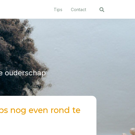
Tips
Contact
je ouderschap
tips nog even rond te