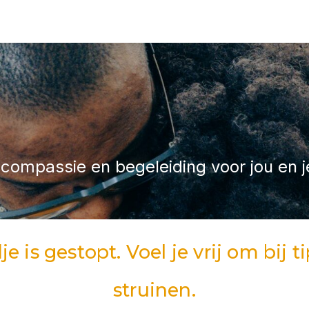
 compassie en begeleiding voor jou en 
e is gestopt. Voel je vrij om bij 
struinen.