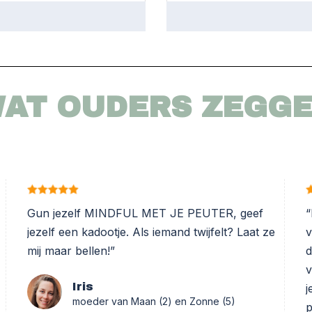
AT OUDERS ZEGG
Gun jezelf MINDFUL MET JE PEUTER, geef
“
jezelf een kadootje. Als iemand twijfelt? Laat ze
v
mij maar bellen!”
d
v
Iris
j
moeder van Maan (2) en Zonne (5)
p