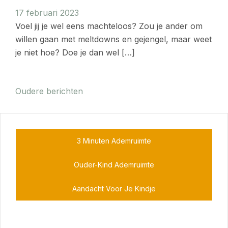
17 februari 2023
Voel jij je wel eens machteloos? Zou je ander om
willen gaan met meltdowns en gejengel, maar weet
je niet hoe? Doe je dan wel […]
Berichtennavigatie
Oudere berichten
3 Minuten Ademruimte
Ouder-Kind Ademruimte
Aandacht Voor Je Kindje