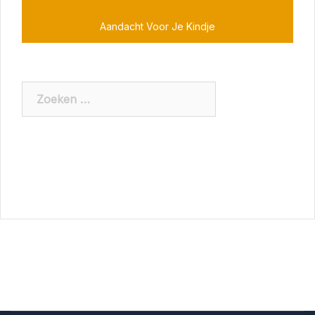
Aandacht Voor Je Kindje
Zoeken
naar: