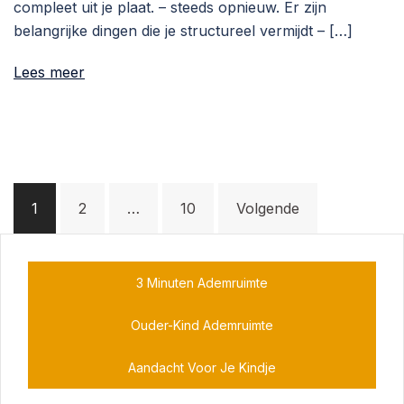
compleet uit je plaat. – steeds opnieuw. Er zijn
belangrijke dingen die je structureel vermijdt – […]
Lees meer
Berichten
1
2
…
10
Volgende
paginering
3 Minuten Ademruimte
Ouder-Kind Ademruimte
Aandacht Voor Je Kindje