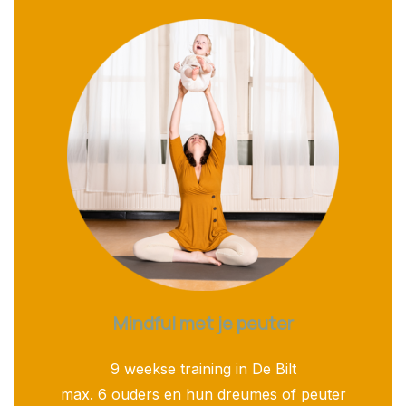
Mindful met je peuter
9 weekse training in De Bilt
max. 6 ouders en hun dreumes of peuter