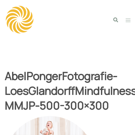
Spring
naar
inhoud
AbelPongerFotografie-
LoesGlandorffMindfulnes
MMJP-500-300×300