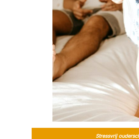
Stressvrij oudersc