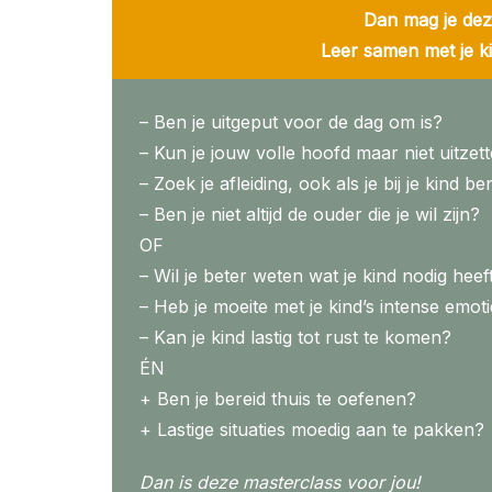
Dan mag je dez
Leer samen met je ki
– Ben je uitgeput voor de dag om is?
– Kun je jouw volle hoofd maar niet uitzet
– Zoek je afleiding, ook als je bij je kind be
– Ben je niet altijd de ouder die je wil zijn?
OF
– Wil je beter weten wat je kind nodig heef
– Heb je moeite met je kind’s intense emot
– Kan je kind lastig tot rust te komen?
ÉN
+ Ben je bereid thuis te oefenen?
+ Lastige situaties moedig aan te pakken?
Dan is deze masterclass voor jou!