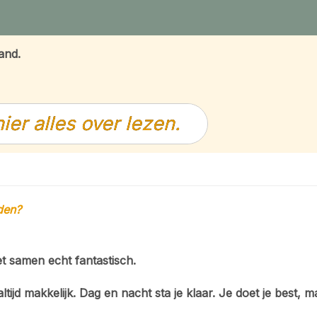
and.
hier alles over lezen.
den?
et samen echt fantastisch.
altijd makkelijk. Dag en nacht sta je klaar. Je doet je best, m