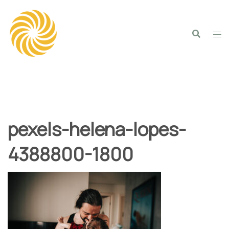
Spring
naar
inhoud
pexels-helena-lopes-
4388800-1800