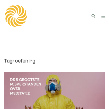
Spring
naar
inhoud
Tag:
oefening