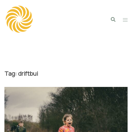
Spring
naar
inhoud
Tag:
driftbui