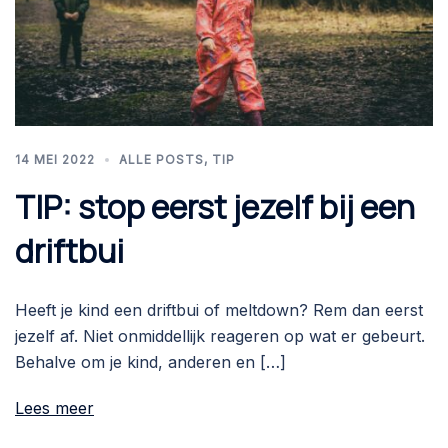
14 MEI 2022
ALLE POSTS
,
TIP
TIP: stop eerst jezelf bij een
driftbui
Heeft je kind een driftbui of meltdown? Rem dan eerst
jezelf af. Niet onmiddellijk reageren op wat er gebeurt.
Behalve om je kind, anderen en […]
Lees meer