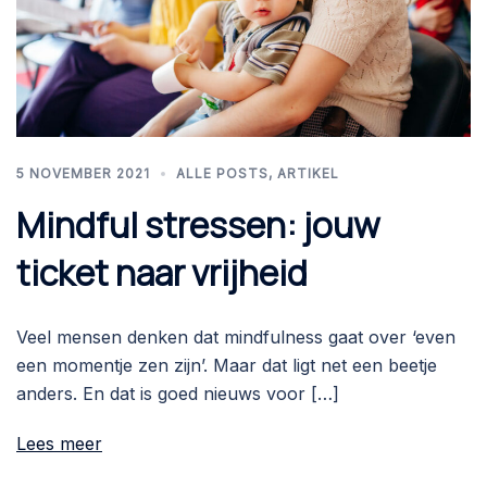
5 NOVEMBER 2021
ALLE POSTS
,
ARTIKEL
Mindful stressen: jouw
ticket naar vrijheid
Veel mensen denken dat mindfulness gaat over ‘even
een momentje zen zijn’. Maar dat ligt net een beetje
anders. En dat is goed nieuws voor […]
Lees meer