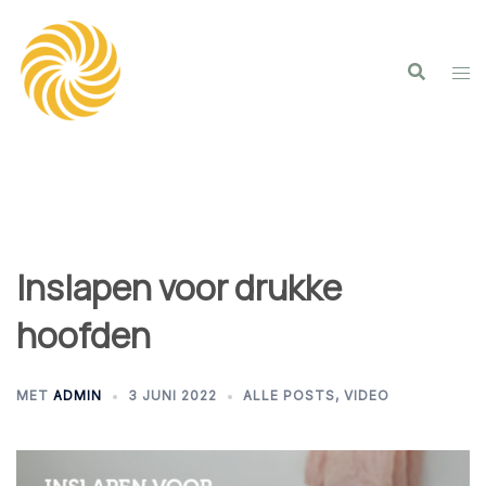
Spring
naar
inhoud
Inslapen voor drukke
hoofden
MET
ADMIN
3 JUNI 2022
ALLE POSTS
,
VIDEO