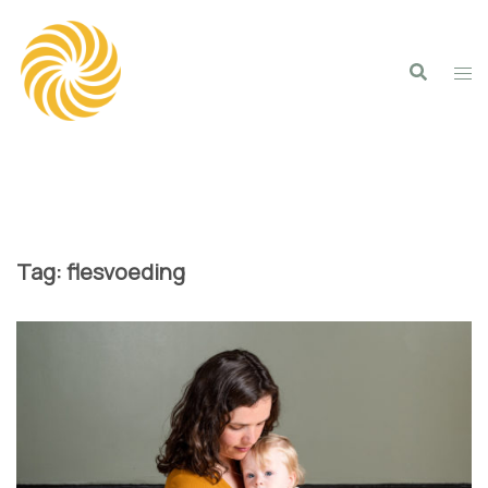
Spring
naar
inhoud
Tag:
flesvoeding