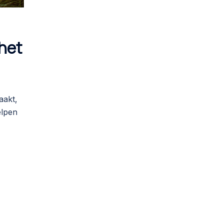
het
aakt,
elpen