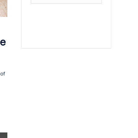
naar:
le
 of