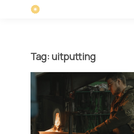
Spring
naar
inhoud
Tag:
uitputting