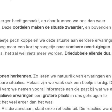
 erger heeft gemaakt, en daar kunnen we ons dan weer
n. Deze
oordelen maken de situatie zwaarder,
en bovendien
 beetje pech koppelen we deze situatie aan eerdere ervaring
 nog maar een kort sprongetje naar
sombere overtuigingen
loos, het zal wel niets meer worden.
Driedubbele ellende dus.
ronen herkennen
. Zo leren we natuurlijk van ervaringen en
re situaties. Helaas zijn we vaak ook een beetje slordig. 
 van: we nemen vooral informatie aan die past bij wat we a
atieve ervaringen
een
grotere plaats
in ons geheugen te
t het veel erger dan het was.
. Als die aanstaan, staat onze reflectie uit. Die reacties wor