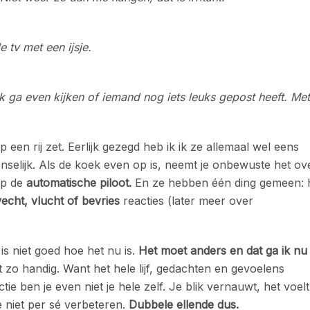
 tv met een ijsje.
k ga even kijken of iemand nog iets leuks gepost heeft. Met
p een rij zet. Eerlijk gezegd heb ik ik ze allemaal wel eens
menselijk. Als de koek even op is, neemt je onbewuste het ov
op de
automatische piloot.
En ze hebben één ding gemeen: 
vecht, vlucht of bevries
reacties (later meer over
is niet goed hoe het nu is.
Het moet anders en dat ga ik nu
t zo handig. Want het hele lijf, gedachten en gevoelens
tie ben je even niet je hele zelf. Je blik vernauwt, het voelt
ie niet per sé verbeteren.
Dubbele ellende dus.