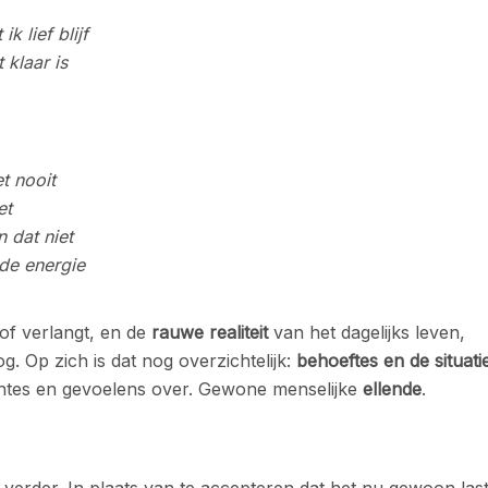
ik lief blijf
 klaar is
t nooit
et
n dat niet
 de energie
 of verlangt, en de
rauwe realiteit
van het dagelijks leven,
g. Op zich is dat nog overzichtelijk:
behoeftes en de situati
achtes en gevoelens over. Gewone menselijke
ellende
.
verder. In plaats van te accepteren dat het nu gewoon last