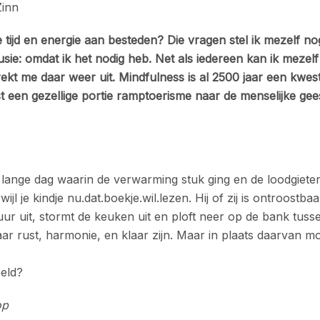
Zinn
jd en energie aan besteden? Die vragen stel ik mezelf no
usie: omdat ik het nodig heb. Net als iedereen kan ik mezelf
rekt me daar weer uit. Mindfulness is al 2500 jaar een kwest
een gezellige portie ramptoerisme naar de menselijke gees
lange dag waarin de verwarming stuk ging en de loodgiete
jl je kindje nu.dat.boekje.wil.lezen. Hij of zij is ontroostbaa
t vuur uit, stormt de keuken uit en ploft neer op de bank tuss
ar rust, harmonie, en klaar zijn. Maar in plaats daarvan m
eeld?
op