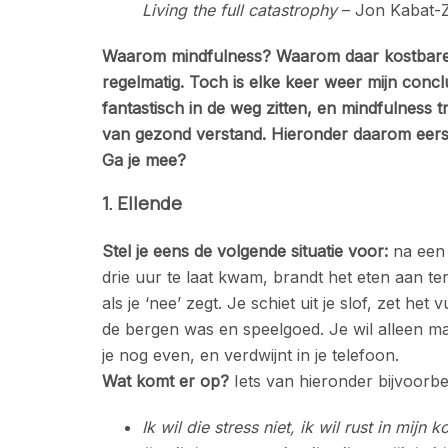
Living the full catastrophy
– Jon Kabat-
Waarom mindfulness? Waarom daar kostbare ti
regelmatig. Toch is elke keer weer mijn concl
fantastisch in de weg zitten, en mindfulness t
van gezond verstand. Hieronder daarom eerst 
Ga je mee?
1. Ellende
Stel je eens de volgende situatie voor:
na een 
drie uur te laat kwam, brandt het eten aan terwi
als je ‘nee’ zegt. Je schiet uit je slof, zet he
de bergen was en speelgoed. Je wil alleen ma
je nog even, en verdwijnt in je telefoon.
Wat komt er op?
Iets van hieronder bijvoorb
Ik wil die stress niet, ik wil rust in mijn k