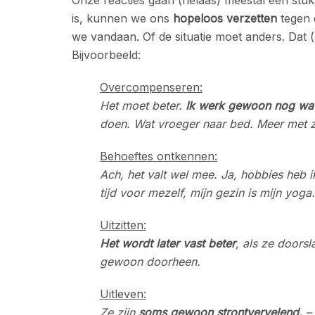
is, kunnen we ons
hopeloos verzetten
tegen d
we vandaan. Of de situatie moet anders. Dat (
Bijvoorbeeld:
Overcompenseren:
Het moet beter.
Ik werk gewoon nog wa
doen. Wat vroeger naar bed. Meer met z
Behoeftes ontkennen:
Ach, het valt wel mee. Ja, hobbies heb i
tijd voor mezelf, mijn gezin is mijn yoga
Uitzitten:
Het wordt later vast
beter
, als ze doorsl
gewoon doorheen.
Uitleven:
Ze zijn
soms gewoon strontvervelend.
– 