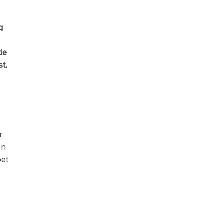
g
ie
t.
r
r
en
oet