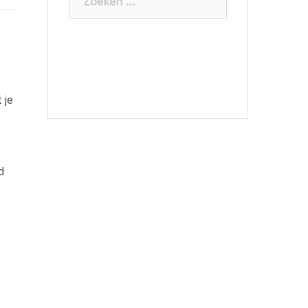
naar:
 je
d