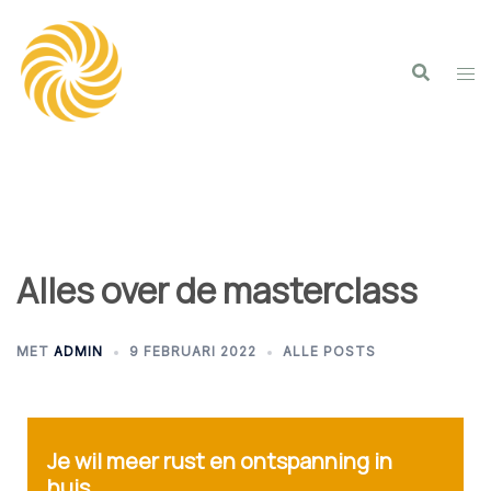
Alles over de masterclass
MET
ADMIN
9 FEBRUARI 2022
ALLE POSTS
Je wil meer rust en ontspanning in
huis.