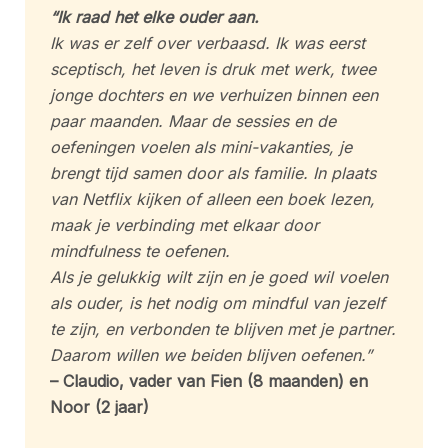
“Ik raad het elke ouder aan.
Ik was er zelf over verbaasd. Ik was eerst
sceptisch, het leven is druk met werk, twee
jonge dochters en we verhuizen binnen een
paar maanden. Maar de sessies en de
oefeningen voelen als mini-vakanties, je
brengt tijd samen door als familie. In plaats
van Netflix kijken of alleen een boek lezen,
maak je verbinding met elkaar door
mindfulness te oefenen.
Als je gelukkig wilt zijn en je goed wil voelen
als ouder, is het nodig om mindful van jezelf
te zijn, en verbonden te blijven met je partner.
Daarom willen we beiden blijven oefenen.”
– Claudio, vader van Fien (8 maanden) en
Noor (2 jaar)