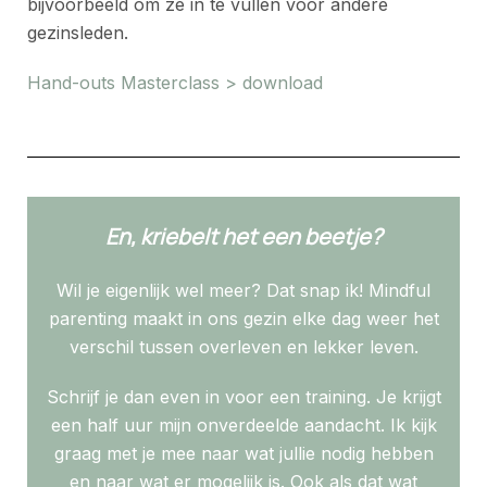
bijvoorbeeld om ze in te vullen voor andere
gezinsleden.
Hand-outs Masterclass > download
En, kriebelt het een beetje?
Wil je eigenlijk wel meer? Dat snap ik! Mindful
parenting maakt in ons gezin elke dag weer het
verschil tussen overleven en lekker leven.
Schrijf je dan even in voor een
training
. Je krijgt
een half uur mijn onverdeelde aandacht. Ik kijk
graag met je mee naar wat jullie nodig hebben
en naar wat er mogelijk is. Ook als dat wat