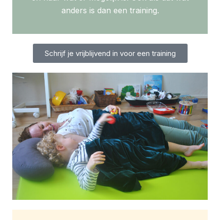
anders is dan een training.
Schrijf je vrijblijvend in voor een training