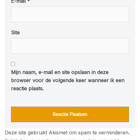
E-mail
*
Site
Mijn naam, e-mail en site opslaan in deze
browser voor de volgende keer wanneer ik een
reactie plaats.
Deze site gebruikt Akismet om spam te verminderen.