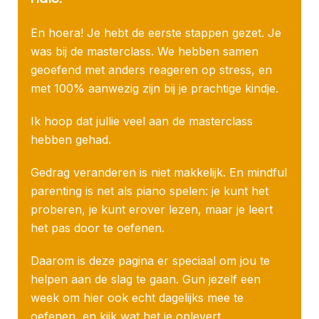
En hoera! Je hebt de eerste stappen gezet. Je
was bij de masterclass. We hebben samen
geoefend met anders reageren op stress, en
met 100% aanwezig zijn bij je prachtige kindje.
Ik hoop dat jullie veel aan de masterclass
hebben gehad.
Gedrag veranderen is niet makkelijk. En mindful
parenting is net als piano spelen: je kunt het
proberen, je kunt erover lezen, maar je leert
het pas door te oefenen.
Daarom is deze pagina er speciaal om jou te
helpen aan de slag te gaan. Gun jezelf een
week om hier ook echt dagelijks mee te
oefenen, en kijk wat het je oplevert.