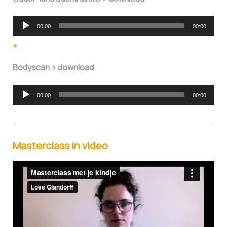
Audiospeler
00:00
00:00
+
Bodyscan > download
Audiospeler
00:00
00:00
Masterclass in video