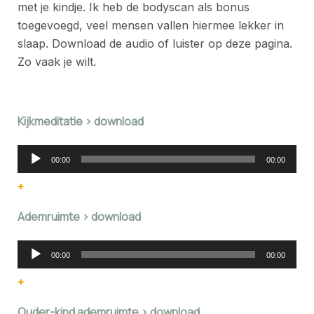
met je kindje. Ik heb de bodyscan als bonus
toegevoegd, veel mensen vallen hiermee lekker in
slaap. Download de audio of luister op deze pagina.
Zo vaak je wilt.
Kijkmeditatie > download
Audiospeler
00:00
00:00
+
Ademruimte > download
Audiospeler
00:00
00:00
+
Ouder-kind ademruimte > download