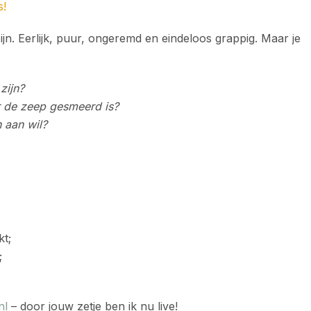
s!
ijn. Eerlijk, puur, ongeremd en eindeloos grappig. Maar je
zijn?
r de zeep gesmeerd is?
n aan wil?
kt;
;
nl
– door jouw zetje ben ik nu live!