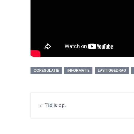
COREGULATIE
INFORMATIE
LASTIGGEDRAG
Berichtnavigatie
Tijd is op.