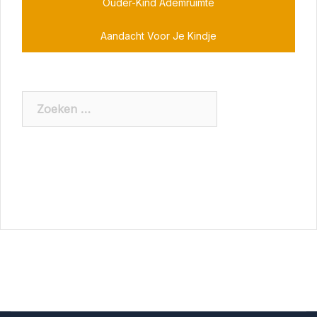
Ouder-Kind Ademruimte
Aandacht Voor Je Kindje
Zoeken
naar: