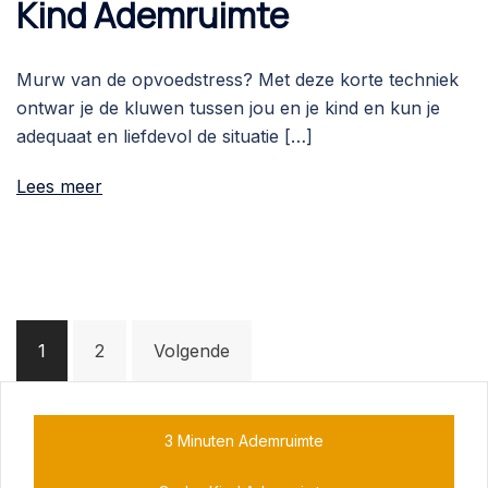
Kind Ademruimte
Murw van de opvoedstress? Met deze korte techniek
ontwar je de kluwen tussen jou en je kind en kun je
adequaat en liefdevol de situatie […]
Lees meer
Berichten
1
2
Volgende
paginering
3 Minuten Ademruimte