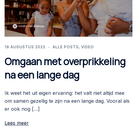
19 AUGUSTUS 2022
ALLE POSTS
,
VIDEO
Omgaan met overprikkeling
na een lange dag
Ik weet het uit eigen ervaring: het valt niet altijd mee
om samen gezellig te zijn na een lange dag. Vooral als
er ook nog […]
Lees meer