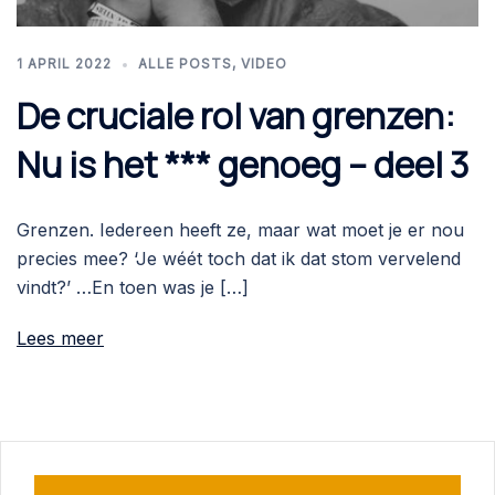
1 APRIL 2022
ALLE POSTS
,
VIDEO
De cruciale rol van grenzen:
Nu is het *** genoeg – deel 3
Grenzen. Iedereen heeft ze, maar wat moet je er nou
precies mee? ‘Je wéét toch dat ik dat stom vervelend
vindt?’ …En toen was je […]
Lees meer