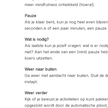
meer mindfulness ontwikkeld (hoera!).
Pauze
Als je klaar bent, kun je nog heel even blijve
seconden is of een paar minuten, een pauze k
Wat is nodig?
Als laatste kun je jezelf vragen: wat is er nod
niet? Aan het einde van een (mini) pauze heb 
koers uitzetten.
Weer naar buiten
Ga weer met aandacht naar buiten. Sluit de de
instapt.
Weer verder
Kijk of je bewust je activiteiten op kunt pakke
opgeslokt wordt door de automatische piloot,