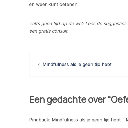
en weer kunt oefenen.
Zelfs geen tijd op de wc? Lees de suggesti
een gratis consult.
Berichtnavigatie
Mindfulness als je geen tijd hebt
Een gedachte over “
Oef
Pingback:
Mindfulness als je geen tijd hebt – 