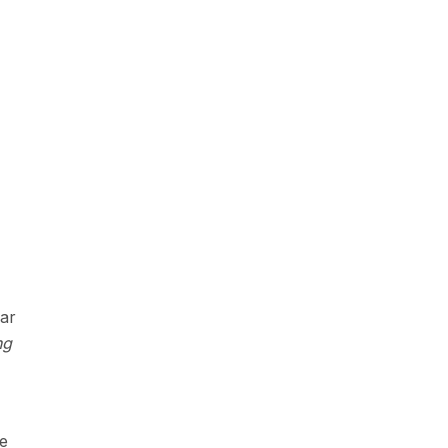
aar
ng
je