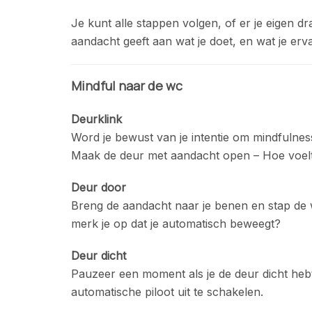
Je kunt alle stappen volgen, of er je eigen dra
aandacht geeft aan wat je doet, en wat je erva
Mindful naar de wc
Deurklink
Word je bewust van je intentie om mindfulness
Maak de deur met aandacht open – Hoe voelt 
Deur door
Breng de aandacht naar je benen en stap de w
merk je op dat je automatisch beweegt?
Deur dicht
Pauzeer een moment als je de deur dicht he
automatische piloot uit te schakelen.