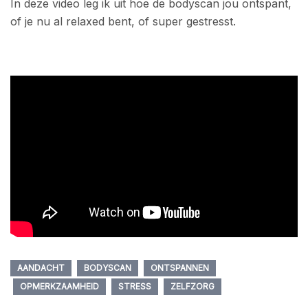
In deze video leg ik uit hoe de bodyscan jou ontspant,
of je nu al relaxed bent, of super gestresst.
AANDACHT
BODYSCAN
ONTSPANNEN
OPMERKZAAMHEID
STRESS
ZELFZORG