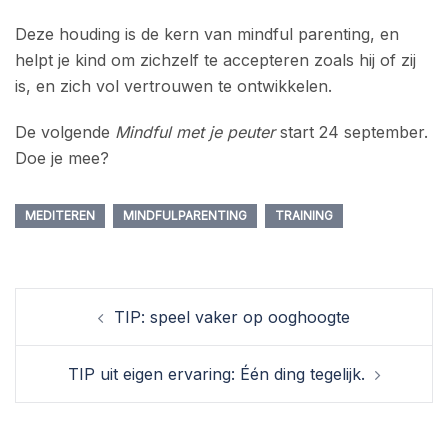
Deze houding is de kern van mindful parenting, en
helpt je kind om zichzelf te accepteren zoals hij of zij
is, en zich vol vertrouwen te ontwikkelen.
De volgende
Mindful met je peuter
start 24 september.
Doe je mee?
MEDITEREN
MINDFULPARENTING
TRAINING
Berichtnavigatie
TIP: speel vaker op ooghoogte
TIP uit eigen ervaring: Één ding tegelijk.