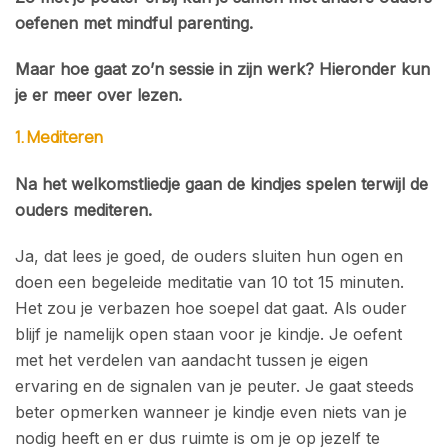
oefenen met mindful parenting.
Maar hoe gaat zo’n sessie in zijn werk? Hieronder kun
je er meer over lezen.
1. Mediteren
Na het welkomstliedje gaan de kindjes spelen terwijl de
ouders mediteren.
Ja, dat lees je goed, de ouders sluiten hun ogen en
doen een begeleide meditatie van 10 tot 15 minuten.
Het zou je verbazen hoe soepel dat gaat. Als ouder
blijf je namelijk open staan voor je kindje. Je oefent
met het verdelen van aandacht tussen je eigen
ervaring en de signalen van je peuter. Je gaat steeds
beter opmerken wanneer je kindje even niets van je
nodig heeft en er dus ruimte is om je op jezelf te