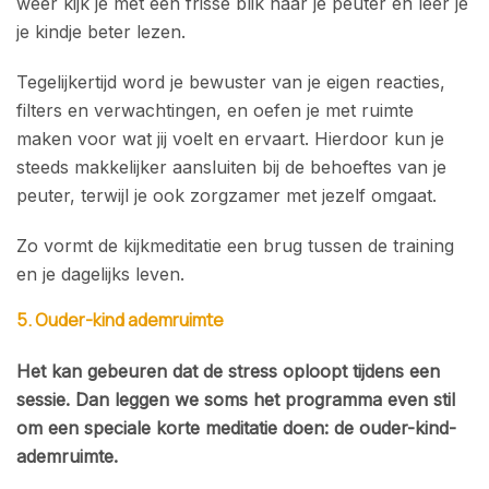
weer kijk je met een frisse blik naar je peuter en leer je
je kindje beter lezen.
Tegelijkertijd word je bewuster van je eigen reacties,
filters en verwachtingen, en oefen je met ruimte
maken voor wat jij voelt en ervaart. Hierdoor kun je
steeds makkelijker aansluiten bij de behoeftes van je
peuter, terwijl je ook zorgzamer met jezelf omgaat.
Zo vormt de kijkmeditatie een brug tussen de training
en je dagelijks leven.
5. Ouder-kind ademruimte
Het kan gebeuren dat de stress oploopt tijdens een
sessie. Dan leggen we soms het programma even stil
om een speciale korte meditatie doen: de ouder-kind-
ademruimte.