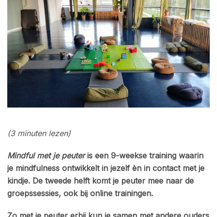
(3 minuten lezen)
Mindful met je peuter
is een 9-weekse training waarin
je mindfulness ontwikkelt in jezelf èn in contact met je
kindje. De tweede helft komt je peuter mee naar de
groepssessies, ook bij online trainingen.
Zo met je peuter erbij kun je samen met andere ouders