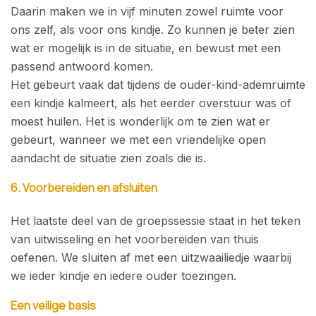
Daarin maken we in vijf minuten zowel ruimte voor
ons zelf, als voor ons kindje. Zo kunnen je beter zien
wat er mogelijk is in de situatie, en bewust met een
passend antwoord komen.
Het gebeurt vaak dat tijdens de ouder-kind-ademruimte
een kindje kalmeert, als het eerder overstuur was of
moest huilen. Het is wonderlijk om te zien wat er
gebeurt, wanneer we met een vriendelijke open
aandacht de situatie zien zoals die is.
6. Voorbereiden en afsluiten
Het laatste deel van de groepssessie staat in het teken
van uitwisseling en het voorbereiden van thuis
oefenen. We sluiten af met een uitzwaailiedje waarbij
we ieder kindje en iedere ouder toezingen.
Een veilige basis