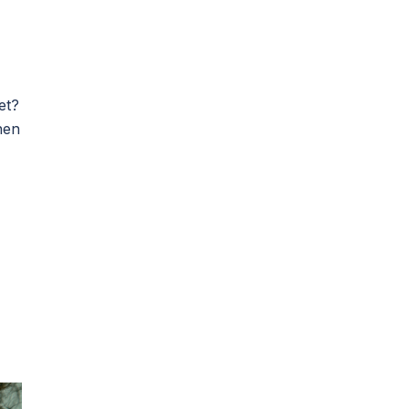
et?
nen