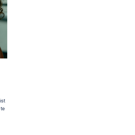
ist
 te