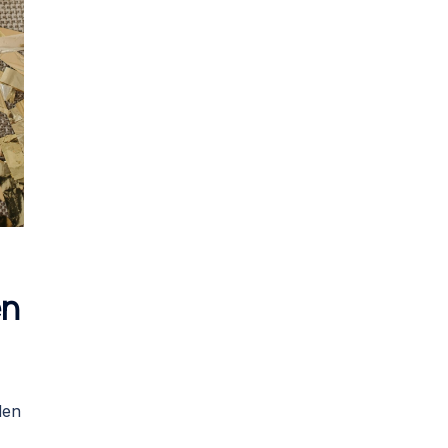
en
den