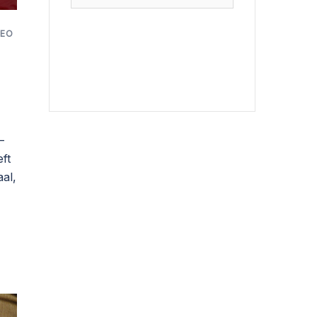
naar:
DEO
–
ft
al,