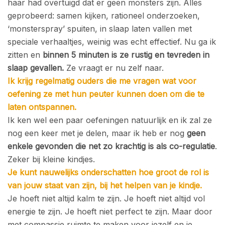
haar had overtuigd dat er geen monsters zijn. Alles
geprobeerd: samen kijken, rationeel onderzoeken,
‘monsterspray’ spuiten, in slaap laten vallen met
speciale verhaaltjes, weinig was echt effectief. Nu ga ik
zitten en
binnen 5 minuten is ze rustig en tevreden in
slaap gevallen.
Ze vraagt er nu zelf naar.
Ik krijg regelmatig ouders die me vragen wat voor
oefening ze met hun peuter kunnen doen om die te
laten ontspannen.
Ik ken wel een paar oefeningen natuurlijk en ik zal ze
nog een keer met je delen, maar ik heb er nog
geen
enkele gevonden die net zo krachtig is als co-regulatie
.
Zeker bij kleine kindjes.
Je kunt nauwelijks onderschatten hoe groot de rol is
van jouw staat van zijn, bij het helpen van je kindje.
Je hoeft niet altijd kalm te zijn. Je hoeft niet altijd vol
energie te zijn. Je hoeft niet perfect te zijn. Maar door
met compassie ruimte te maken voor jezelf en je