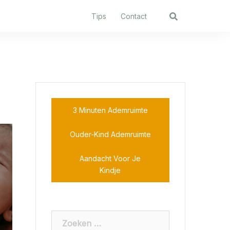
Tips
Contact
3 Minuten Ademruimte
Ouder-Kind Ademruimte
Aandacht Voor Je
Kindje
Zoeken