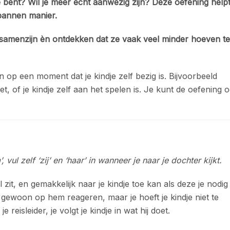
e bent? Wil je meer écht aanwezig zijn? Deze oefening helpt
spannen manier.
 samenzijn èn ontdekken dat ze vaak veel minder hoeven te
n op een moment dat je kindje zelf bezig is. Bijvoorbeeld
et, of je kindje zelf aan het spelen is. Je kunt de oefening 
 vul zelf ‘zij’ en ‘haar’ in wanneer je naar je dochter kijkt.
zit, en gemakkelijk naar je kindje toe kan als deze je nodig
e gewoon op hem reageren, maar je hoeft je kindje niet te
 reisleider, je volgt je kindje in wat hij doet.