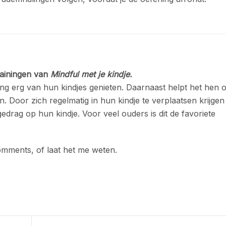
trainingen van
Mindful met je kindje.
ning erg van hun kindjes genieten. Daarnaast helpt het hen 
n. Door zich regelmatig in hun kindje te verplaatsen krijgen
edrag op hun kindje. Voor veel ouders is dit de favoriete
comments, of laat het me weten.