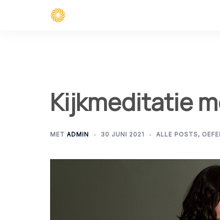
Spring
naar
inhoud
Kijkmeditatie me
MET
ADMIN
30 JUNI 2021
ALLE POSTS
,
OEFE