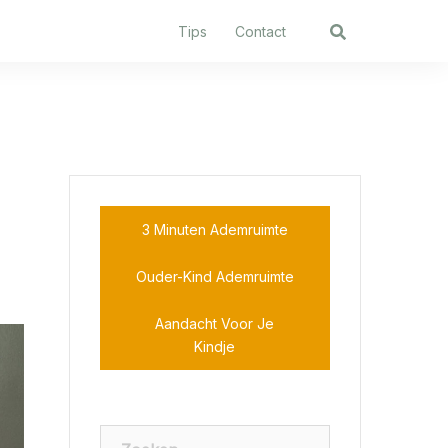
Tips
Contact
3 Minuten Ademruimte
Ouder-Kind Ademruimte
Aandacht Voor Je
Kindje
Zoeken