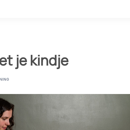
t je kindje
NING