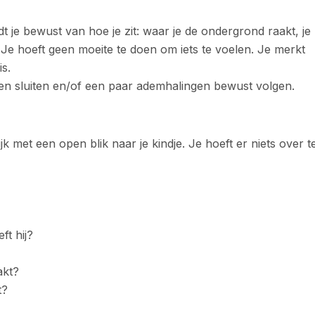
t je bewust van hoe je zit: waar je de ondergrond raakt, je
. Je hoeft geen moeite te doen om iets te voelen. Je merkt
is.
gen sluiten en/of een paar ademhalingen bewust volgen.
ijk met een open blik naar je kindje. Je hoeft er niets over t
ft hij?
akt?
t?