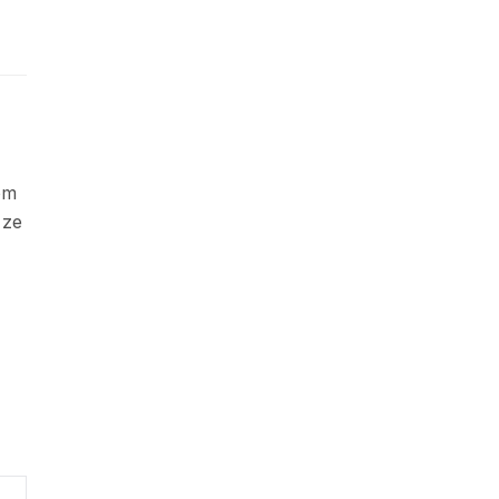
om
 ze